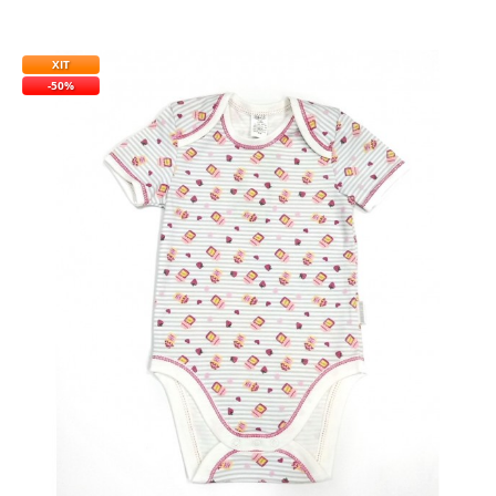
ХІТ
-50%