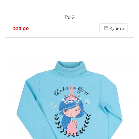
ГФ 2
Купити
223.00
грн