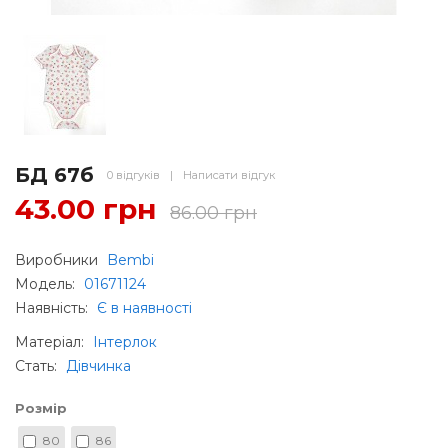
БД 67б
0 відгуків
|
Написати відгук
43.00 грн
86.00 грн
Виробники
Bembi
Модель:
01671124
Наявність:
Є в наявності
Матеріал
:
Інтерлок
Стать
:
Дівчинка
Розмір
80
86