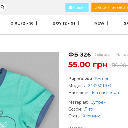
Зворотній звяз
Кошик
GIRL (2 - 9)
BOY (2 - 9)
NEW
S
ФБ 326
0 відгуків
|
Написа
55.00 грн
110.00
Виробники
Bembi
Модель:
2432601103
Наявність:
Є в наявності
Матеріал
:
Супрем
Сезон
:
Літо
Стать
:
Хлопчик