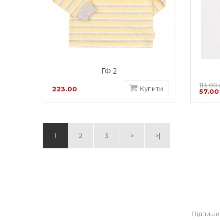
ГФ 2
113.00
Купити
223.00
57.00
грн
1
2
3
>
>|
Підпиши