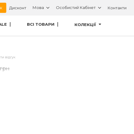
ок
Мова
Особистий Кабінет
Дисконт
Контакти
ALE
ВСІ ТОВАРИ
КОЛЕКЦІЇ
ти відгук
 грн