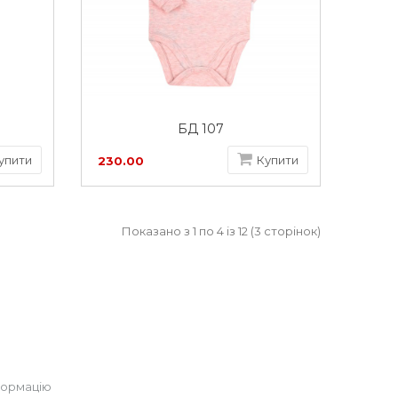
БД 107
упити
Купити
230.00
грн
Показано з 1 по 4 із 12 (3 сторінок)
формацію