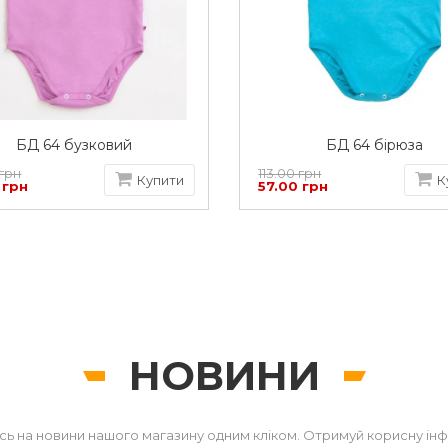
БД 64 бузковий
БД 64 бірюза
 грн
113.00 грн
Купити
К
 грн
57.00 грн
НОВИНИ
сь на новини нашого магазину одним кліком. Отримуй корисну ін