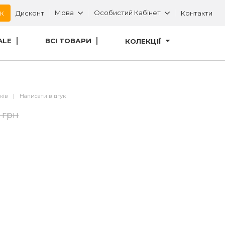
ок
Мова
Особистий Кабінет
Дисконт
Контакти
ALE
ВСІ ТОВАРИ
КОЛЕКЦІЇ
уків
|
Написати відгук
 грн