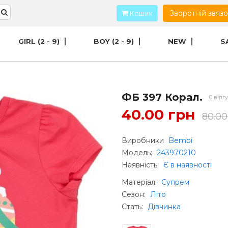
Зворотній звяз
Кошик
GIRL (2 - 9)
BOY (2 - 9)
NEW
S
ФБ 397 Корал.
0 відг
40.00 грн
80.00
Виробники
Bembi
Модель:
243970210
Наявність:
Є в наявності
Матеріал
:
Супрем
Сезон
:
Літо
Стать
:
Дівчинка