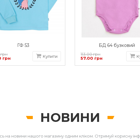
ГФ 53
БД 64 бузковий
 грн
113.00 грн
Купити
К
0 грн
57.00 грн
НОВИНИ
сь на новини нашого магазину одним кліком. Отримуй корисну ін