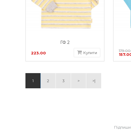
ГФ 2
179.00
Купити
223.00
157.0
грн
1
2
3
>
>|
Підпиши