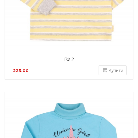
ГФ 2
Купити
223.00
грн