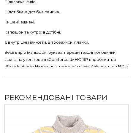
Підкладка: фліс.
Підстібка: відстібна овчина.
Кишені: вшивні.
Капюшон та хутро: відстібні.
Є внутрішні манжети. Вітрозахисні планки.
Весь виріб (капюшон, рукава, передні і задні половинки)
зшита на утеплювачі «Comforcold» НО 167 виробництва
«Freudenberg» Німеччина, торгової марки «Vilene», вага 180г /
м2-товщина 2см; підкладка фліс на утеплювачі «Comforlight»
НО 160 вага 50г / м2-товщина 0,5 см.
Утеплювач «Comforcold» витримує температуру -18°С (+/- 2°)
РЕКОМЕНДОВАНІ ТОВАРИ