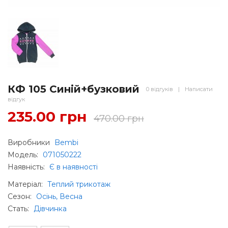
КФ 105 Синій+бузковий
0 відгуків
|
Написати
відгук
235.00 грн
470.00 грн
Виробники
Bembi
Модель:
071050222
Наявність:
Є в наявності
Матеріал
:
Теплий трикотаж
Сезон
:
Осінь, Весна
Стать
:
Дівчинка