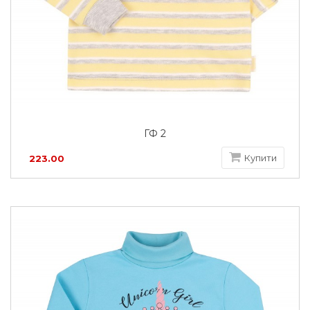
ГФ 2
Купити
223.00
грн