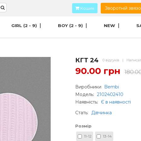
Зворотній звяз
Кошик
GIRL (2 - 9)
BOY (2 - 9)
NEW
S
КГТ 24
0 відгуків
|
Написат
90.00 грн
180.0
Виробники
Bembi
Модель:
2102402410
Наявність:
Є в наявності
Стать
:
Дівчинка
Розмір
11-12
13-14