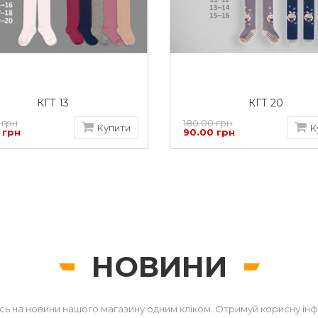
КГТ 13
КГТ 20
 грн
180.00 грн
Купити
К
 грн
90.00 грн
НОВИНИ
сь на новини нашого магазину одним кліком. Отримуй корисну ін