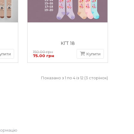
КГТ 18
150.00 грн
упити
Купити
75.00 грн
Показано з 1 по 4 із 12 (3 сторінок)
формацію