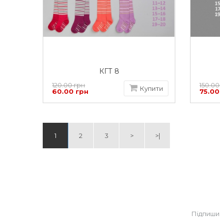
КГТ 8
120.00 грн
150.00
Купити
60.00 грн
75.00
1
2
3
>
>|
Підпиши