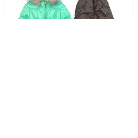
КС 454
1504.00 грн
Купити
745.00 грн
Показано з 1 по 4 із 12 (3
1
2
3
>
>|
сторінок)