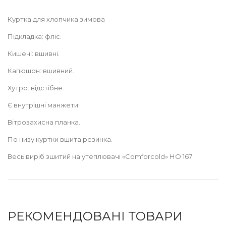
Куртка для хлопчика зимова
Підкладка: фліс.
Кишені: вшивні.
Капюшон: вшивний.
Хутро: відстібне.
Є внутрішні манжети.
Вітрозахисна планка.
По низу куртки вшита резинка.
Весь виріб зшитий на утеплювачі «Comforcold» НО 167
виробництва «Freudenberg» Німеччина, торгової марки
«Vilene», вага 180г / м2-товщина 2см; підкладка фліс на
утеплювачі «Comforlight» НО 160 вага 50г / м2-товщина 0,5 см.
Утеплювач «Comforcold» витримує температуру -18°С (+/- 2°)
РЕКОМЕНДОВАНІ ТОВАРИ