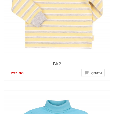
ГФ 2
Купити
223.00
грн