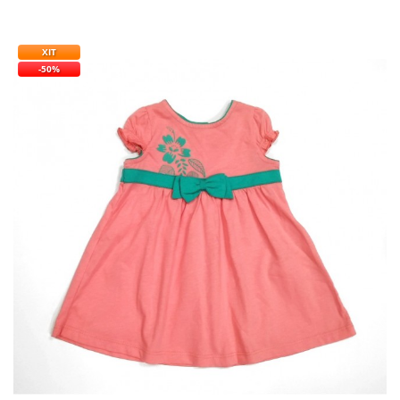
ХІТ
-50%