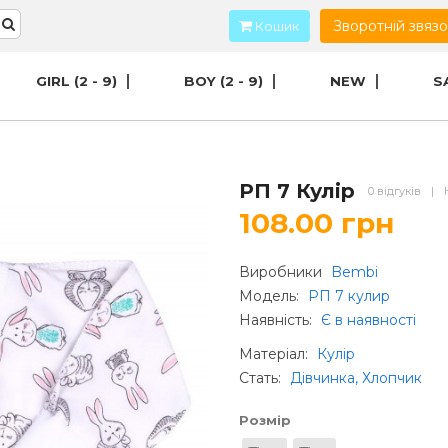
Зворотній звяз
Кошик
GIRL (2 - 9)
BOY (2 - 9)
NEW
S
РП 7 Кулір
0 відгуків
|
108.00 грн
Виробники
Bembi
Модель:
РП 7 кулир
Наявність:
Є в наявності
Матеріал
:
Кулір
Стать
:
Дівчинка, Хлопчик
Розмір