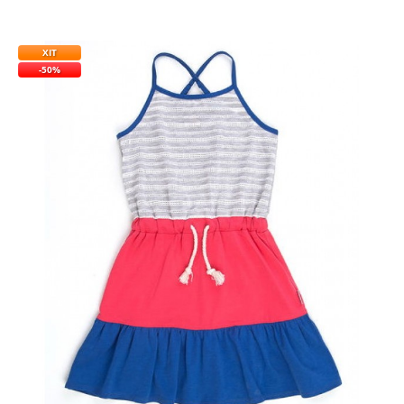
ХІТ
-50%