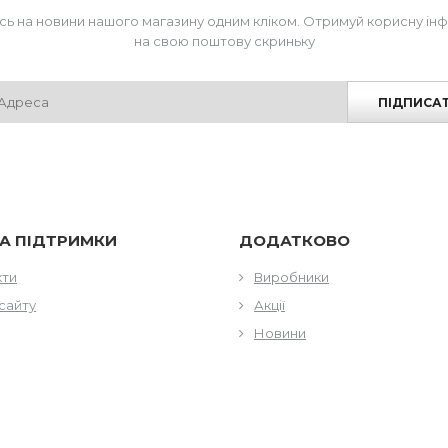
сь на новини нашого магазину одним кліком. Отримуй корисну ін
на свою поштову скриньку
ПІДПИСА
А ПІДТРИМКИ
ДОДАТКОВО
кти
Виробники
сайту
Акції
Новини