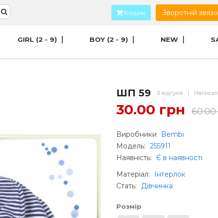
Зворотній звяз
Кошик
GIRL (2 - 9)
BOY (2 - 9)
NEW
S
ШП 59
0 відгуків
|
Написат
30.00 грн
60.00
Виробники
Bembi
Модель:
255911
Наявність:
Є в наявності
Матеріал
:
Інтерлок
Стать
:
Дівчинка
Розмір