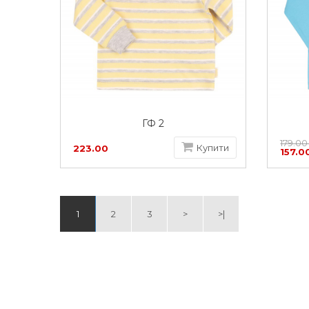
ГФ 2
179.00
Купити
223.00
157.0
грн
1
2
3
>
>|