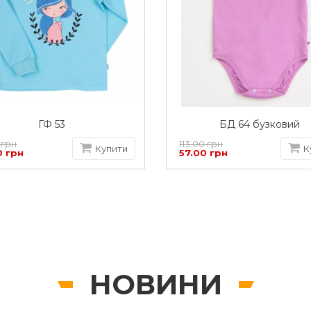
ГФ 53
БД 64 бузковий
 грн
113.00 грн
Купити
К
0 грн
57.00 грн
НОВИНИ