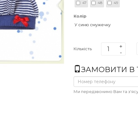
47
48
49
Колір
У синю смужечку
Кількість
ЗАМОВИТИ В 1
Ми передзвонимо Вам та з'ясу