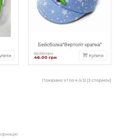
Бейсболка"Вертоліт крапка"
92.00 грн
упити
Купити
46.00 грн
Показано з 1 по 4 із 12 (3 сторінок)
формацію