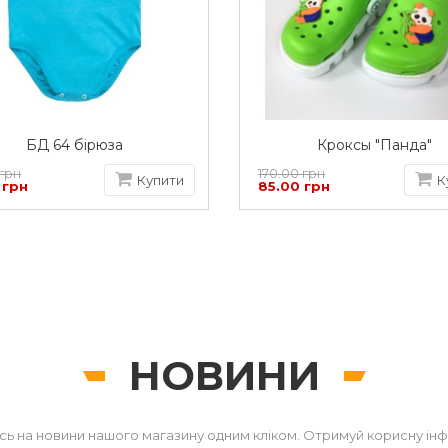
БД 64 бірюза
Кроксы "Панда"
 грн
170.00 грн
Купити
К
 грн
85.00 грн
НОВИНИ
сь на новини нашого магазину одним кліком. Отримуй корисну ін