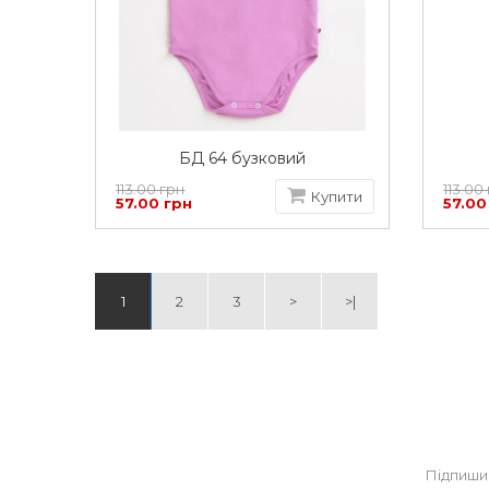
БД 64 бузковий
113.00 грн
113.00
Купити
57.00 грн
57.00
1
2
3
>
>|
Підпиши