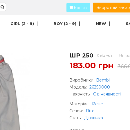
Зворотній звяз
Кошик
GIRL (2 - 9)
BOY (2 - 9)
NEW
S
ШР 250
0 відгуків
|
Написа
183.00 грн
366.
Виробники
Bembi
Модель:
26250000
Наявність:
Є в наявності
Матеріал
:
Репс
Сезон
:
Літо
Стать
:
Дівчинка