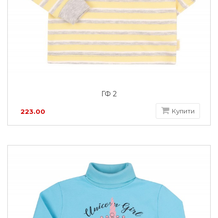
ГФ 2
Купити
223.00
грн