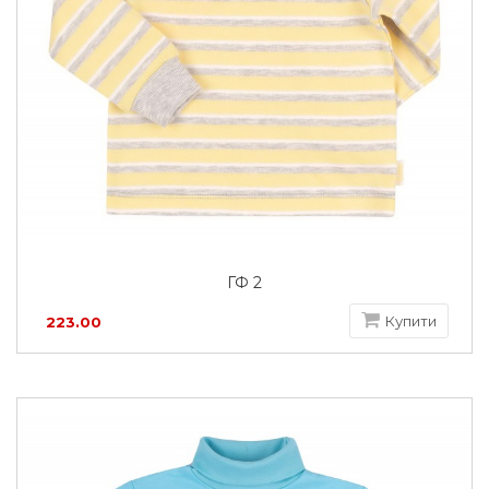
ГФ 2
Купити
223.00
грн