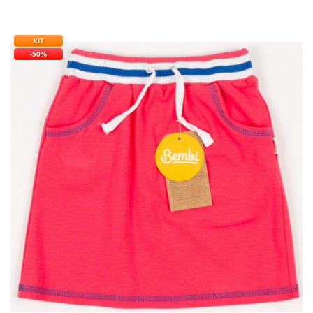
ХІТ
-50%