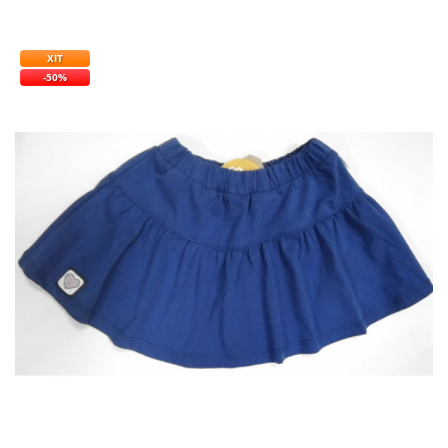
ХІТ
-50%