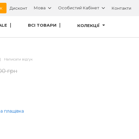
ок
Мова
Особистий Кабінет
Дисконт
Контакти
ALE
ВСІ ТОВАРИ
КОЛЕКЦІЇ
|
Написати відгук
00 грн
а плащівка