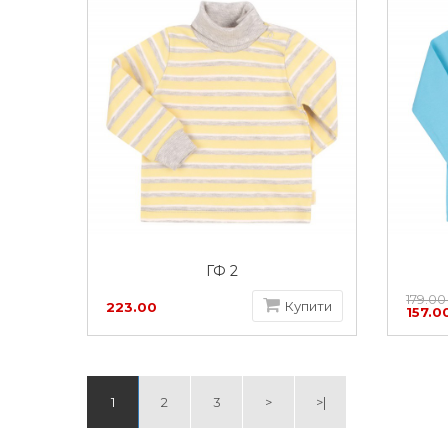
ГФ 2
179.00
Купити
223.00
157.0
грн
1
2
3
>
>|