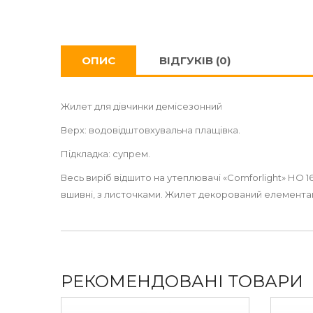
ОПИС
ВІДГУКІВ (0)
Жилет для дівчинки демісезонний
Верх: водовідштовхувальна плащівка.
Підкладка: супрем.
Весь виріб відшито на утеплювачі «Comforlight» НО 16
вшивні, з листочками. Жилет декорований елементам
РЕКОМЕНДОВАНІ ТОВАРИ