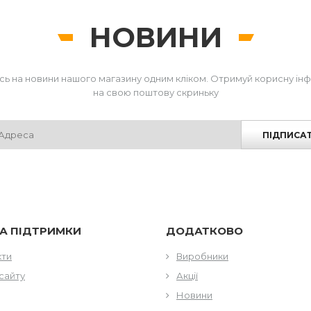
НОВИНИ
сь на новини нашого магазину одним кліком. Отримуй корисну ін
на свою поштову скриньку
ПІДПИСА
А ПІДТРИМКИ
ДОДАТКОВО
кти
Виробники
сайту
Акції
Новини