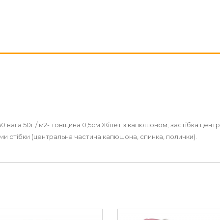
0 вага 50г / м2- товщина 0,5см.Жілет з капюшоном; застібка центр
и стібки (центральна частина капюшона, спинка, полички).