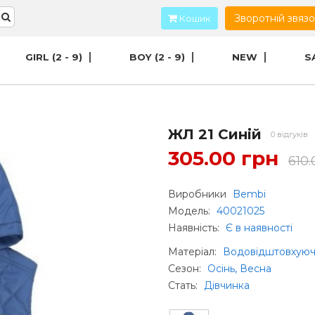
Зворотній звяз
Кошик
GIRL (2 - 9)
BOY (2 - 9)
NEW
S
ЖЛ 21 Синій
0 відгуків
305.00 грн
610.
Виробники
Bembi
Модель:
40021025
Наявність:
Є в наявності
Матеріал
:
Водовідштовхуюч
Сезон
:
Осінь, Весна
Стать
:
Дівчинка