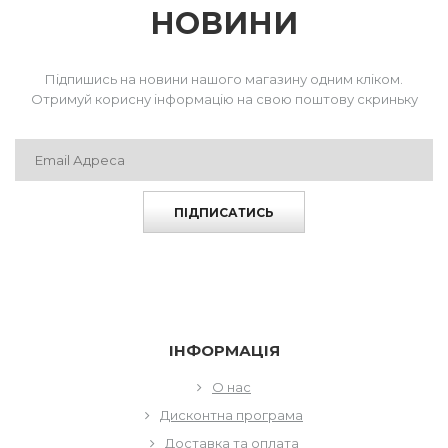
м2-товщина 0,5 см.
НОВИНИ
Утеплювач «Comforcold» витримує температуру -18°С (+/- 2°)
Підпишись на новини нашого магазину одним кліком.
РЕКОМЕНДАЦІЇ ПО ДОГЛЯДУ
Отримуй корисну інформацію на свою поштову скриньку
Одяг із водонепроникної та мембранної тканини бажано
прати якомога рідше, адже після цього вона втрачає свої
властивості. Також не рекомендується застосовувати звичні
миючі засоби. Звичайний порошок засмічує структуру
ПІДПИСАТИСЬ
мембрани, що призводить до втрати її специфічних якостей.
В результаті мембрана перестає «дихати» — знижуються
повітропроникні властивості. Це ж саме відбувається при
використанні кондиціонера чи відбілювача.
Миючі засоби що містять хлор знижують водовідштовхуючі
та захисні властивості тканини.
ІНФОРМАЦІЯ
Дозволяється прання рідким чи господарським милом, що
О нас
не містить хлору.
Дисконтна програма
Доставка та оплата