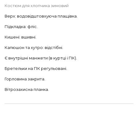
Костюм для хлопчика зимовий
Верх: водовідштовхуюча плащівка.
Підкладка: фліс.
Кишені: вшивні.
Капюшон та хутро: відстібні.
Є внутрішні манжети (в куртці і ПК).
Бретельки на ПК регульовані.
Горловина закрита.
Вітрозахисна планка.
По низу куртки вшита резинка.
Весь виріб (куртка, напівкомбінезон) зшита на утеплювачі
«Comforcold» НО 167 виробництва «Freudenberg» Німеччина,
торгової марки «Vilene», вага 180г / м2-товщина 2см;
підкладка фліс на утеплювачі «Comforlight» НО 160 вага 50г /