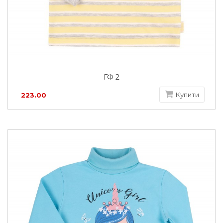
ГФ 2
Купити
223.00
грн