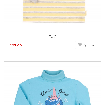
ГФ 2
Купити
223.00
грн