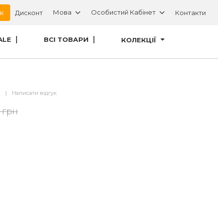
ок
Мова
Особистий Кабінет
Дисконт
Контакти
ALE
ВСІ ТОВАРИ
КОЛЕКЦІЇ
в
|
Написати відгук
 грн