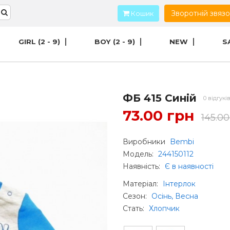
Зворотній звяз
Кошик
GIRL (2 - 9)
BOY (2 - 9)
NEW
S
ФБ 415 Синій
0 відгукі
73.00 грн
145.00
Виробники
Bembi
Модель:
244150112
Наявність:
Є в наявності
Матеріал
:
Інтерлок
Сезон
:
Осінь, Весна
Стать
:
Хлопчик