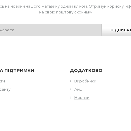
сь на новини нашого магазину одним кліком. Отримуй корисну ін
на свою поштову скриньку
ПІДПИСА
А ПІДТРИМКИ
ДОДАТКОВО
кти
Виробники
сайту
Акції
Новини