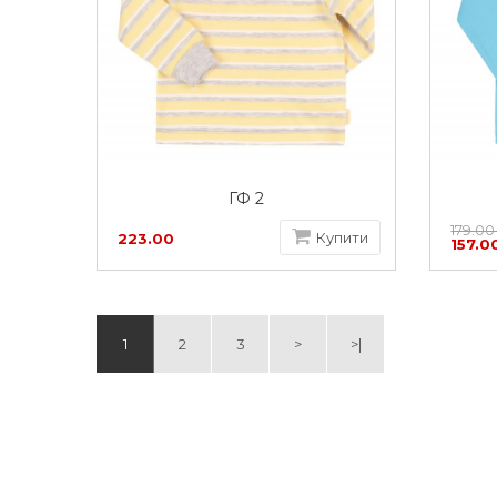
ГФ 2
179.00
Купити
223.00
157.0
грн
1
2
3
>
>|