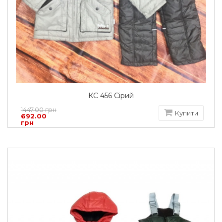
КС 456 Сірий
1447.00 грн
Купити
692.00
грн