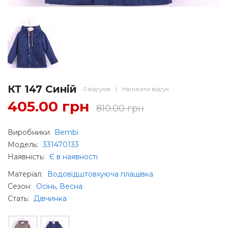
КТ 147 Синій
0 відгуків
|
Написати відгук
405.00 грн
810.00 грн
Виробники
Bembi
Модель:
331470133
Наявність:
Є в наявності
Матеріал
:
Водовідштовхуюча плащівка
Сезон
:
Осінь, Весна
Стать
:
Дівчинка