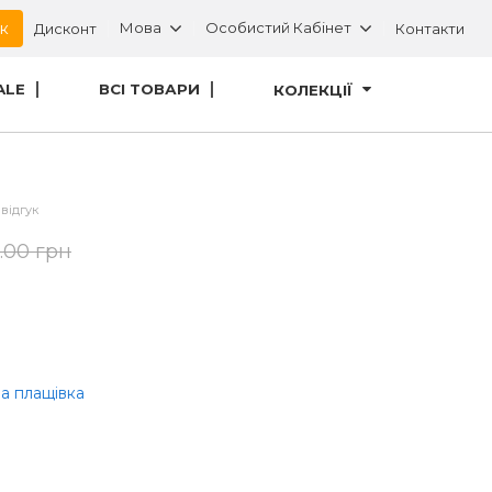
ок
Мова
Особистий Кабінет
Дисконт
Контакти
ALE
ВСІ ТОВАРИ
КОЛЕКЦІЇ
відгук
.00 грн
а плащівка