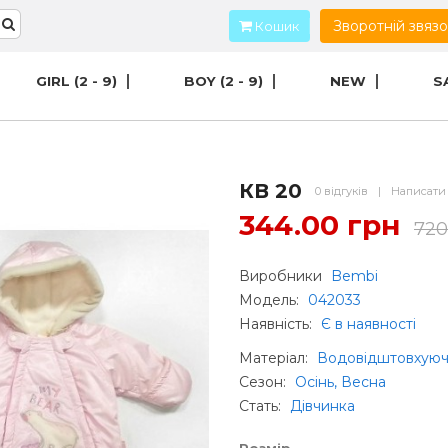
Зворотній звяз
Кошик
GIRL (2 - 9)
BOY (2 - 9)
NEW
S
КВ 20
0 відгуків
|
Написати 
344.00 грн
720
Виробники
Bembi
Модель:
042033
Наявність:
Є в наявності
Матеріал
:
Водовідштовхуюч
Сезон
:
Осінь, Весна
Стать
:
Дівчинка