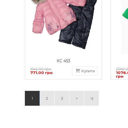
КС 453
1542.00 грн
2260.
Купити
771.00 грн
1076
грн
1
2
3
>
>|