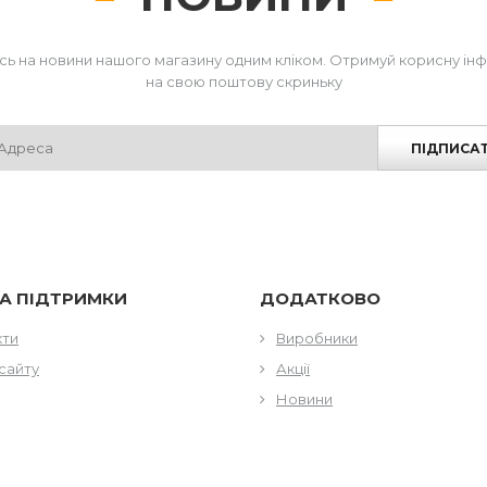
сь на новини нашого магазину одним кліком. Отримуй корисну ін
на свою поштову скриньку
ПІДПИСА
А ПІДТРИМКИ
ДОДАТКОВО
кти
Виробники
сайту
Акції
Новини