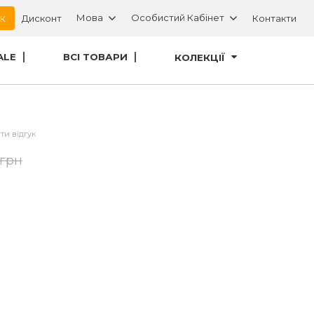
ок
Мова
Особистий Кабінет
Дисконт
Контакти
ALE
ВСІ ТОВАРИ
КОЛЕКЦІЇ
ти відгук
 грн