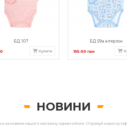
БД 107
БД 59а інтерлок
Купити
К
00
155.00 грн
НОВИНИ
сь на новини нашого магазину одним кліком. Отримуй корисну ін