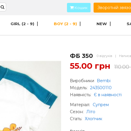
Зворотній звяз
Кошик
GIRL (2 - 9)
BOY (2 - 9)
NEW
S
ФБ 350
0 відгуків
|
Написа
55.00 грн
110.00
Виробники
Bembi
Модель:
243500110
Наявність:
Є в наявності
Матеріал
:
Супрем
Сезон
:
Літо
Стать
:
Хлопчик