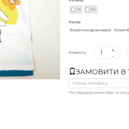
Розмір
74
80
Колір
білий+помаранчевий
білий+
Кількість
ЗАМОВИТИ В 1
Ми передзвонимо Вам та з'ясу