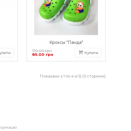
Кроксы "Панда"
170.00 грн
упити
Купити
85.00 грн
Показано з 1 по 4 із 12 (3 сторінок)
формацію