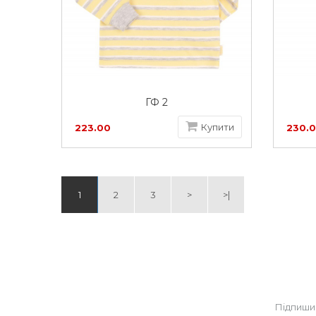
ГФ 2
Купити
223.00
230.
грн
грн
1
2
3
>
>|
Підпиши