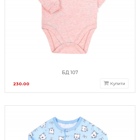
БД 107
Купити
230.00
грн