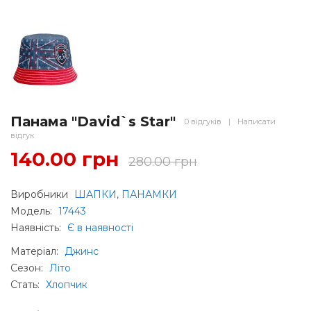
Панама "David`s Star"
0 відгуків
|
Написати
відгук
140.00 грн
280.00 грн
Виробники
ШАПКИ, ПАНАМКИ
Модель:
17443
Наявність:
Є в наявності
Матеріал
:
Джинс
Сезон
:
Літо
Стать
:
Хлопчик