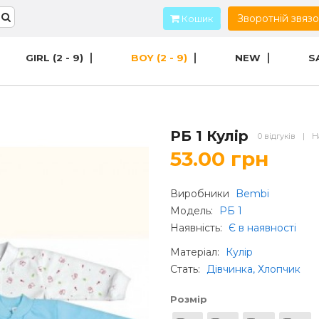
Зворотній звяз
Кошик
GIRL (2 - 9)
BOY (2 - 9)
NEW
S
РБ 1 Кулір
0 відгуків
|
Н
53.00 грн
Виробники
Bembi
Модель:
РБ 1
Наявність:
Є в наявності
Матеріал
:
Кулір
Стать
:
Дівчинка, Хлопчик
Розмір