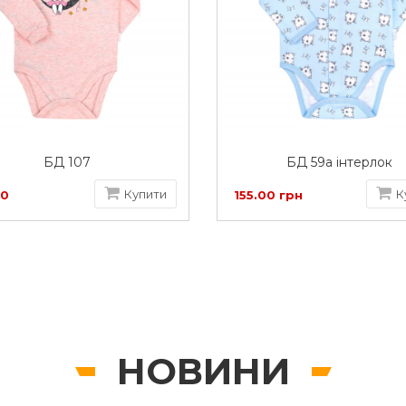
БД 107
БД 59а інтерлок
Купити
К
00
155.00 грн
НОВИНИ