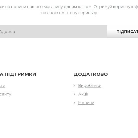
сь на новини нашого магазину одним кліком. Отримуй корисну ін
на свою поштову скриньку
ПІДПИСА
А ПІДТРИМКИ
ДОДАТКОВО
кти
Виробники
сайту
Акції
Новини