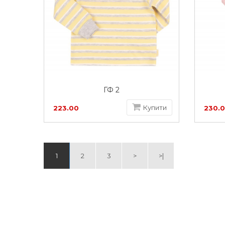
ГФ 2
Купити
223.00
230.
грн
грн
1
2
3
>
>|