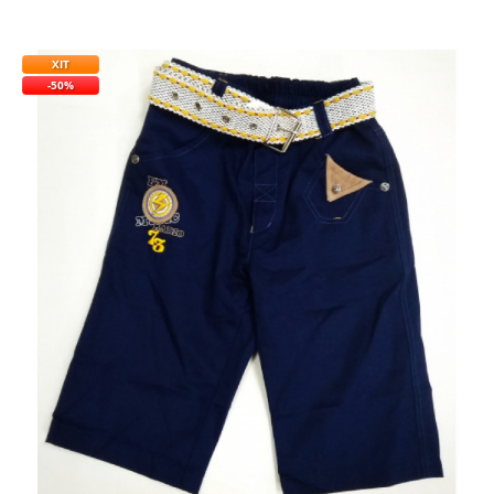
ХІТ
-50%