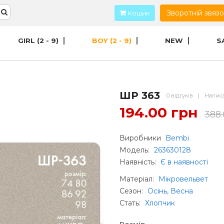
Зворотній звяз
Кошик
GIRL (2 - 9)
BOY (2 - 9)
NEW
S
ШР 363
0 відгуків
|
Написа
194.00 грн
388
Виробники
Bembi
Модель:
263630128
Наявність:
Є в наявності
Матеріал
:
Мікровельвет
Сезон
:
Осінь, Весна
Стать
:
Хлопчик