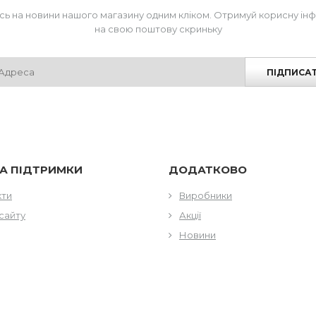
сь на новини нашого магазину одним кліком. Отримуй корисну ін
на свою поштову скриньку
ПІДПИСА
А ПІДТРИМКИ
ДОДАТКОВО
кти
Виробники
сайту
Акції
Новини