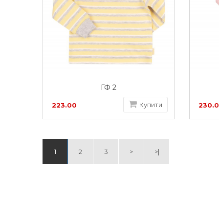
ГФ 2
Купити
223.00
230.
грн
грн
1
2
3
>
>|