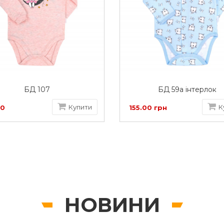
БД 107
БД 59а інтерлок
Купити
К
00
155.00 грн
НОВИНИ