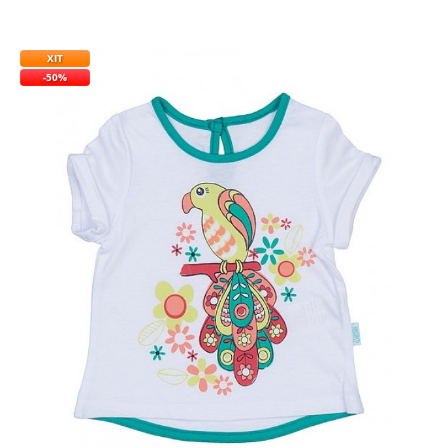
ХІТ
-50%