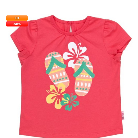
ХІТ
-50%