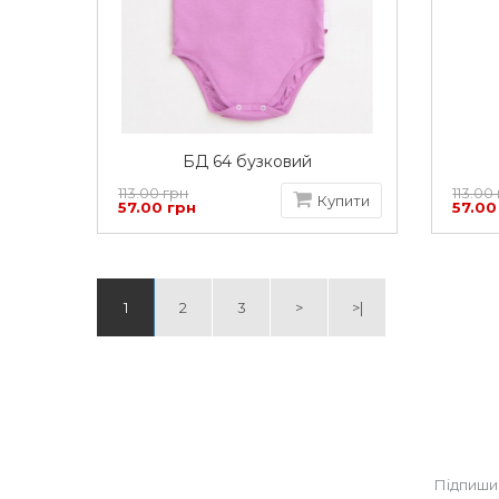
БД 64 бузковий
113.00 грн
113.00
Купити
57.00 грн
57.00
1
2
3
>
>|
Підпиши