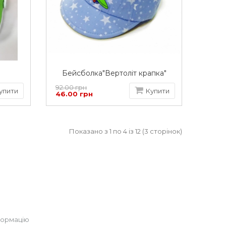
Бейсболка"Вертоліт крапка"
92.00 грн
упити
Купити
46.00 грн
Показано з 1 по 4 із 12 (3 сторінок)
формацію