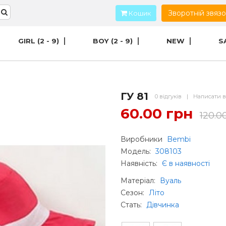
Зворотній звяз
Кошик
GIRL (2 - 9)
BOY (2 - 9)
NEW
S
ГУ 81
0 відгуків
|
Написати в
60.00 грн
120.0
Виробники
Bembi
Модель:
308103
Наявність:
Є в наявності
Матеріал
:
Вуаль
Сезон
:
Літо
Стать
:
Дівчинка