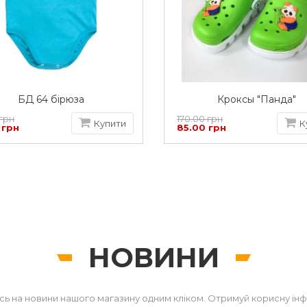
БД 64 бірюза
Кроксы "Панда"
 грн
170.00 грн
Купити
К
 грн
85.00 грн
НОВИНИ
сь на новини нашого магазину одним кліком. Отримуй корисну ін