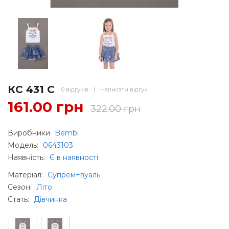
КС 431 С
0 відгуків
|
Написати відгук
161.00 грн
322.00 грн
Виробники
Bembi
Модель:
0643103
Наявність:
Є в наявності
Матеріал
:
Супрем+вуаль
Сезон
:
Літо
Стать
:
Дівчинка