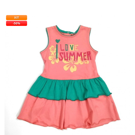
ХІТ
-50%