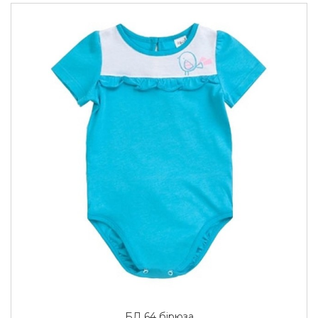
БД 64 бірюза