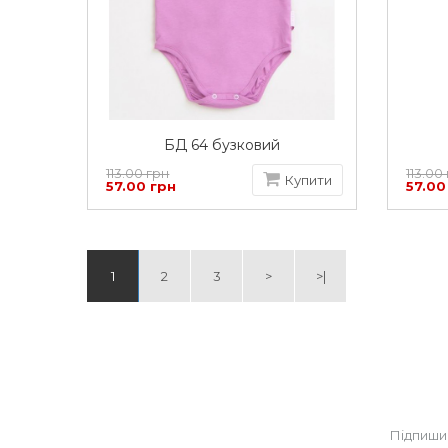
БД 64 бузковий
113.00 грн
113.00
Купити
57.00 грн
57.00
1
2
3
>
>|
Підпиши