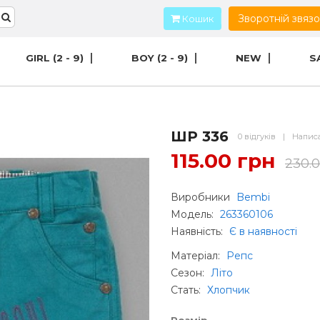
Зворотній звяз
Кошик
GIRL (2 - 9)
BOY (2 - 9)
NEW
S
ШР 336
0 відгуків
|
Написа
115.00 грн
230.
Виробники
Bembi
Модель:
263360106
Наявність:
Є в наявності
Матеріал
:
Репс
Сезон
:
Літо
Стать
:
Хлопчик