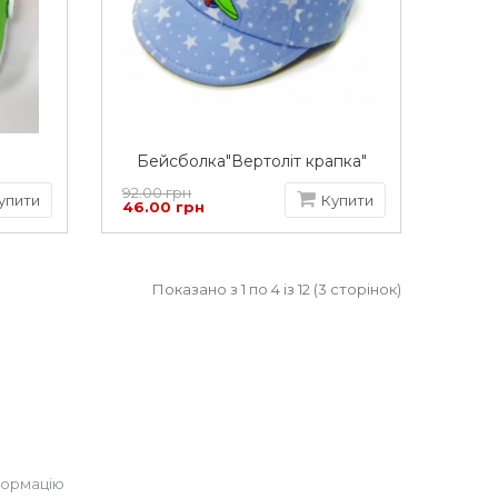
Бейсболка"Вертоліт крапка"
92.00 грн
упити
Купити
46.00 грн
Показано з 1 по 4 із 12 (3 сторінок)
формацію