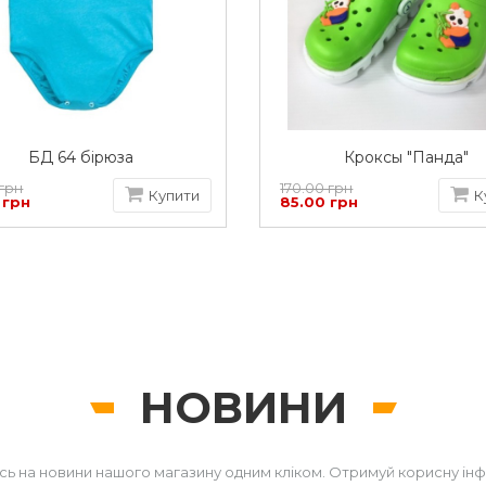
БД 64 бірюза
Кроксы "Панда"
 грн
170.00 грн
Купити
К
 грн
85.00 грн
НОВИНИ
сь на новини нашого магазину одним кліком. Отримуй корисну ін