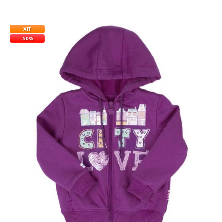
ХІТ
-50%