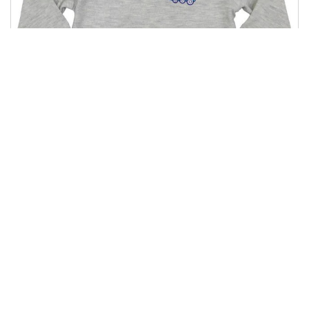
ГФ 46
147.00 грн
Купити
74.00 грн
Показано з 1 по 4 із 12 (3
1
2
3
>
>|
сторінок)