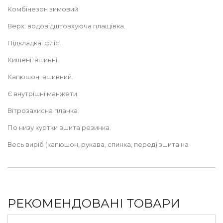
Комбінезон зимовий
Верх: водовідштовхуюча плащівка.
Підкладка: фліс.
Кишені: вшивні.
Капюшон: вшивний.
Є внутрішні манжети.
Вітрозахисна планка.
По низу куртки вшита резинка.
Весь виріб (капюшон, рукава, спинка, перед) зшита на
утеплювачі «Comforcold» НО 167 виробництва «Freudenberg»
Німеччина, торгової марки «Vilene», вага 180г / м2-товщина
2см.
Утеплювач «Comforcold» витримує температуру -18°С (+/- 2°)
РЕКОМЕНДОВАНІ ТОВАРИ