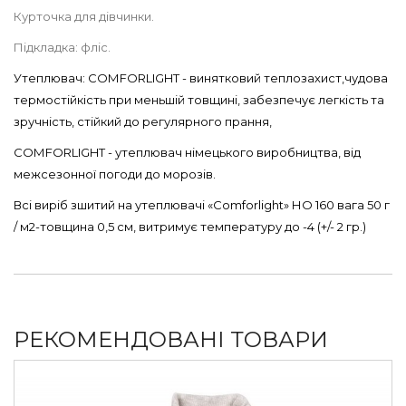
Курточка для дівчинки.
Підкладка: фліс.
Утеплювач: СОМFORLIGHT - винятковий теплозахист,чудова
термостійкість при меньшій товщині, забезпечує легкість та
зручність, стійкий до регулярного прання,
СОМFORLIGHT - утеплювач німецького виробництва, від
межсезонної погоди до морозів.
Всі виріб зшитий на утеплювачі «Comforlight» НО 160 вага 50 г
/ м2-товщина 0,5 см, витримує температуру до -4 (+/- 2 гр.)
РЕКОМЕНДОВАНІ ТОВАРИ