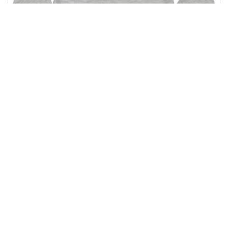
ГФ 46
147.00 грн
Купити
74.00 грн
Показано з 1 по 4 із 12 (3
1
2
3
>
>|
сторінок)