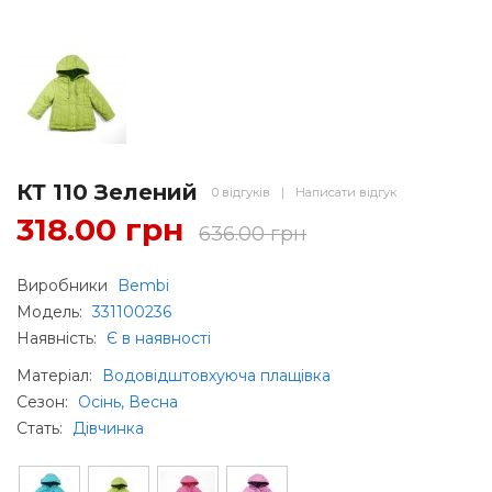
КТ 110 Зелений
0 відгуків
|
Написати відгук
318.00 грн
636.00 грн
Виробники
Bembi
Модель:
331100236
Наявність:
Є в наявності
Матеріал
:
Водовідштовхуюча плащівка
Сезон
:
Осінь, Весна
Стать
:
Дівчинка