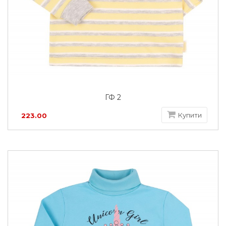
ГФ 2
Купити
223.00
грн