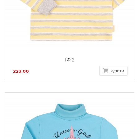
ГФ 2
Купити
223.00
грн