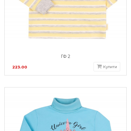
ГФ 2
Купити
223.00
грн