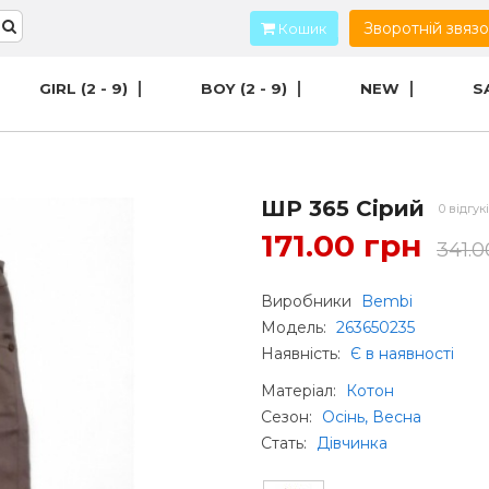
Зворотній звяз
Кошик
GIRL (2 - 9)
BOY (2 - 9)
NEW
S
ШР 365 Сірий
0 відгук
171.00 грн
341.0
Виробники
Bembi
Модель:
263650235
Наявність:
Є в наявності
Матеріал
:
Котон
Сезон
:
Осінь, Весна
Стать
:
Дівчинка