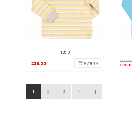
ГФ 2
179.00
Купити
223.00
157.0
грн
1
2
3
>
>|