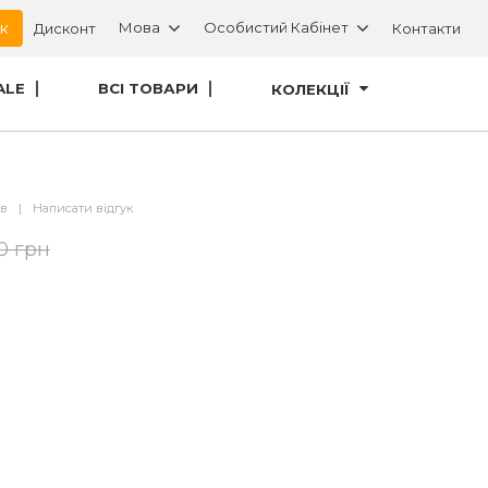
ок
Мова
Особистий Кабінет
Дисконт
Контакти
ALE
ВСІ ТОВАРИ
КОЛЕКЦІЇ
ів
|
Написати відгук
0 грн