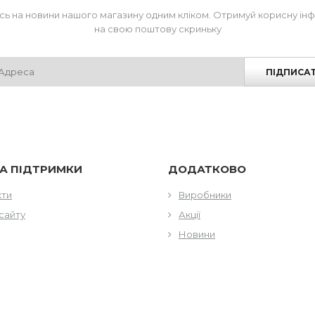
сь на новини нашого магазину одним кліком. Отримуй корисну ін
на свою поштову скриньку
ПІДПИСА
А ПІДТРИМКИ
ДОДАТКОВО
кти
Виробники
сайту
Акції
Новини