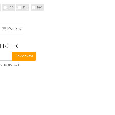
128
134
140
Купити
 КЛІК
Замовити
ємо деталі