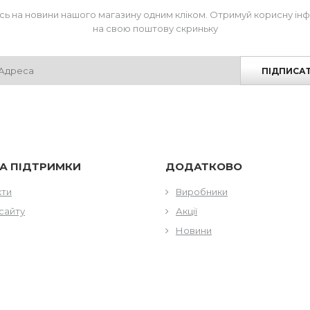
сь на новини нашого магазину одним кліком. Отримуй корисну ін
на свою поштову скриньку
ПІДПИСА
А ПІДТРИМКИ
ДОДАТКОВО
кти
Виробники
сайту
Акції
Новини