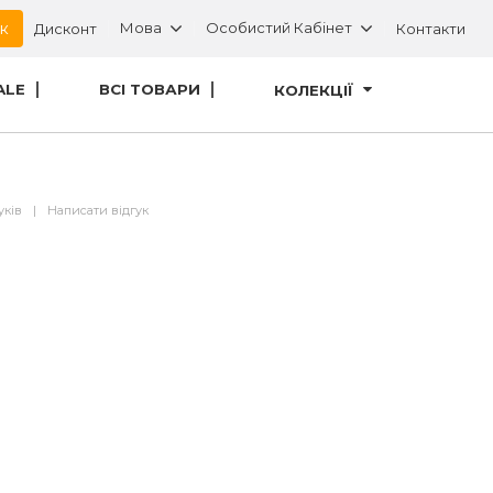
ок
Мова
Особистий Кабінет
Дисконт
Контакти
ALE
ВСІ ТОВАРИ
КОЛЕКЦІЇ
уків
|
Написати відгук