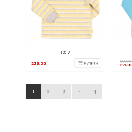
ГФ 2
179.00
Купити
223.00
157.0
грн
1
2
3
>
>|