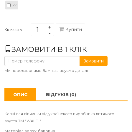
27
Купити
Кількість
ЗАМОВИТИ В 1 КЛІК
Замовити
Ми передзвонимо Вам та з'ясуємо деталі
ОПИС
ВІДГУКІВ (0)
Капці для дівчинки від українского виробника дитячого
взуття ТМ "WALDI"
Матеріал верху: бавовна