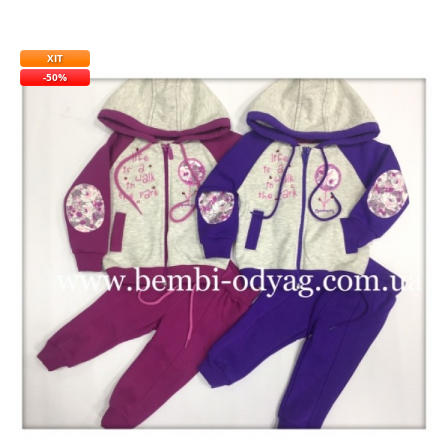
ХІТ
-50%