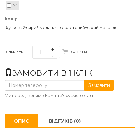
74
Колір
бузковий+сірий меланж
фіолетовий+сірий меланж
Купити
Кількість
ЗАМОВИТИ В 1 КЛІК
Замовити
Ми передзвонимо Вам та з'ясуємо деталі
ОПИС
ВІДГУКІВ (0)