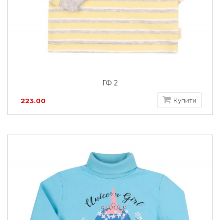
ГФ 2
Купити
223.00
грн